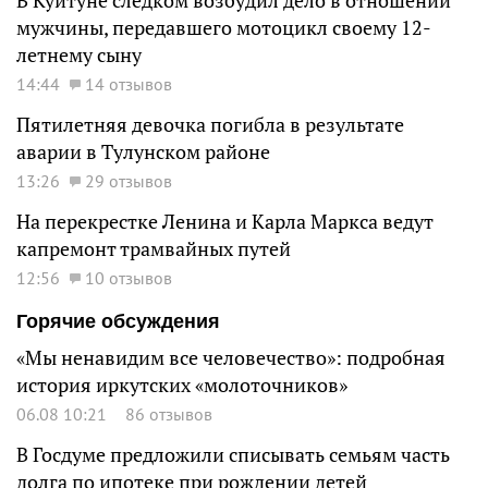
В Куйтуне следком возбудил дело в отношении
мужчины, передавшего мотоцикл своему 12-
летнему сыну
14:44
14 отзывов
Пятилетняя девочка погибла в результате
аварии в Тулунском районе
13:26
29 отзывов
На перекрестке Ленина и Карла Маркса ведут
капремонт трамвайных путей
12:56
10 отзывов
Горячие обсуждения
«Мы ненавидим все человечество»: подробная
история иркутских «молоточников»
06.08 10:21
86 отзывов
В Госдуме предложили списывать семьям часть
долга по ипотеке при рождении детей