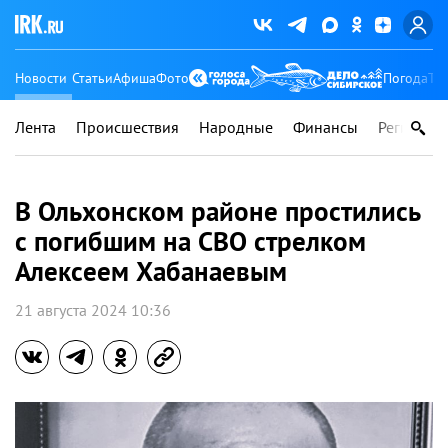
Новости
Статьи
Афиша
Фото
Погода
Ту
Лента
Происшествия
Народные
Финансы
Регионы
В Ольхонском районе простились
с погибшим на СВО стрелком
Алексеем Хабанаевым
21 августа 2024 10:36