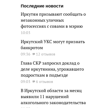
Последние новости
Иркутян призывают сообщать о
незаконных уличных
фотосессиях с совами в мэрию
10:03
Иркутский УКС могут признать
банкротом
09:36
12 отзывов
Глава СКР запросил доклад о
деле иркутянина, угрожавшего
подросткам в подъезде
09:03
6 отзывов
В Иркутской области за месяц
выявили 11 нарушений
алкогольного законодательства