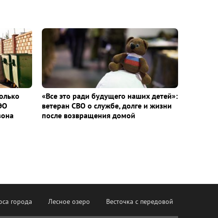
колько
«Все это ради будущего наших детей»:
ЭО
ветеран СВО о службе, долге и жизни
зона
после возвращения домой
оса города
Лесное озеро
Весточка с передовой