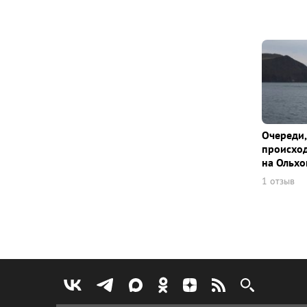
Очереди,
происход
на Ольхо
1 отзыв