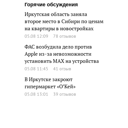
Горячие обсуждения
Иркутская область заняла
второе место в Сибири по ценам
на квартиры в новостройках
05.08 12:09
78 отзывов
ФАС возбудила дело против
Apple из-за невозможности
установить MAX на устройства
05.08 11:45
41 отзыв
В Иркутске закроют
гипермаркет «О’Кей»
05.08 13:01
39 отзывов