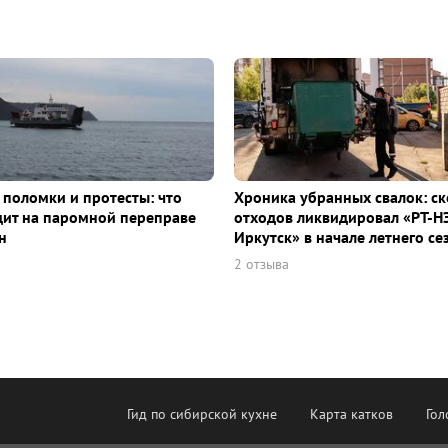
 поломки и протесты: что
Хроника убранных свалок: с
ит на паромной переправе
отходов ликвидировал «РТ-Н
н
Иркутск» в начале летнего се
2 отзыва
Гид по сибирской кухне
Карта катков
Гол