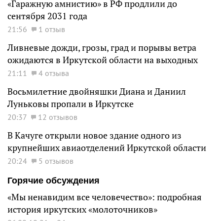
«Гаражную амнистию» в РФ продлили до
сентября 2031 года
21:56
1 отзыв
Ливневые дожди, грозы, град и порывы ветра
ожидаются в Иркутской области на выходных
21:11
4 отзыва
Восьмилетние двойняшки Диана и Даниил
Луньковы пропали в Иркутске
20:37
12 отзывов
В Качуге открыли новое здание одного из
крупнейших авиаотделений Иркутской области
20:24
5 отзывов
Горячие обсуждения
«Мы ненавидим все человечество»: подробная
история иркутских «молоточников»