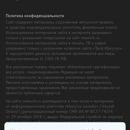
Политика конфиденциальности
Сайт содержит материалы, охраняемые авторским правом,
и средства индивидуализации (логотипы, фирменные знаки).
Использование материалов сайта в интернете разрешено
только с указанием гиперссылки на сайт www.irk.ru.
Использование материалов сайта в печати, ТВ и радио
разрешено только с указанием названия сайта «Твой Иркутск».
К нарушителям данного положения применяются все меры,
предусмотренные ст. 1301 ГК РФ.
Все рекламные товары подлежат обязательной сертификации,
все услуги - лицензированию. Редакция не несет
ответственности за содержание рекламных материалов.
Реклама изготовлена и размещена на основе материалов,
предоставленных заказчиком. Все рекламные предложения не
являются публичной офертой.
На сайте www.irk.ru размещаются в том числе и материалы
от информационного агентства «Иркутск онлайн» ("Irkutsk
Online") (регистрационный номер СМИ ИА № ФС77-74154
от 29 октября 2018 г., выдан Федеральной службой по надзору
в сфере связи, информационных технологий и массовых
коммуникаций) с соответствующей пометкой. Учредитель —