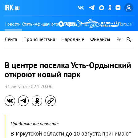
Новости
Статьи
Афиша
Фото
Погода
Ту
Лента
Происшествия
Народные
Финансы
Регионы
В центре поселка Усть-Ордынский
откроют новый парк
31 августа 2024 20:06
Продолжение новости:
В Иркутской области до 10 августа принимают