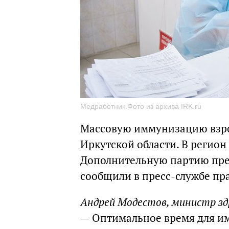
Медработник.Фото из архива IRK.ru
Массовую иммунизацию взрос
Иркутской области. В регио
Дополнительную партию преп
сообщили в пресс-службе пра
Андрей Модестов, министр зд
— Оптимальное время для и