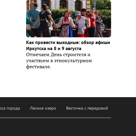
Как провести выходные: обзор афиши
Иркутска на 8 и 9 августа
Отмечаем День строителя и
участвуем в этнокультурном
фестивале.
оса города
Лесное озеро
Весточка с передовой