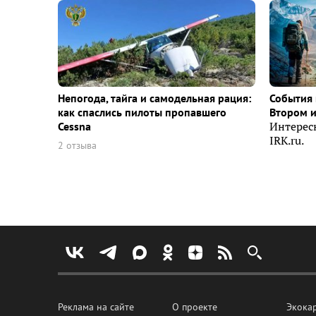
Непогода, тайга и самодельная рация:
События 
как спаслись пилоты пропавшего
Втором 
Cessna
Интерес
IRK.ru.
2 отзыва
Реклама на сайте
О проекте
Экока