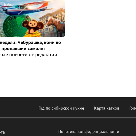
недели: Чебурашка, кони во
и пропавший самолет
ные новости от редакции
Гид по сибирской кухне
Карта катков
Гол
Политика конфиденциальности
рта