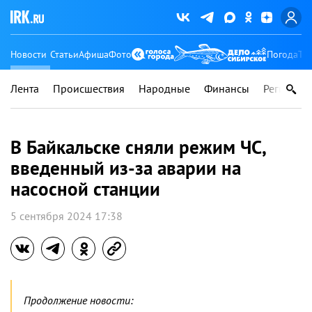
Новости
Статьи
Афиша
Фото
Погода
Ту
Лента
Происшествия
Народные
Финансы
Регионы
В Байкальске сняли режим ЧС,
введенный из-за аварии на
насосной станции
5 сентября 2024 17:38
Продолжение новости: