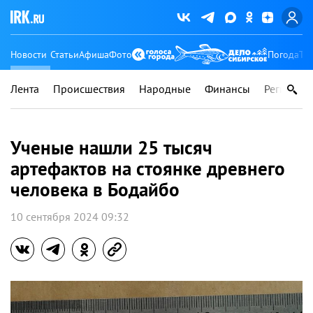
Новости
Статьи
Афиша
Фото
Погода
Ту
Лента
Происшествия
Народные
Финансы
Регионы
Ученые нашли 25 тысяч
артефактов на стоянке древнего
человека в Бодайбо
10 сентября 2024 09:32