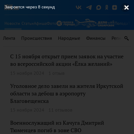
Закроется через
7
секунд
Новости
Статьи
Афиша
Фото
Погода
Ту
Лента
Происшествия
Народные
Финансы
Регионы
С 15 ноября открыт прием заявок на участие
во всероссийской акции «Ёлка желаний»
15 ноября 2024
1 отзыв
Уголовное дело завели на жителя Иркутской
области за дебош в аэропорту
Благовещенска
15 ноября 2024
11 отзывов
Военнослужащий из Качуга Дмитрий
Тюменцев погиб в зоне СВО