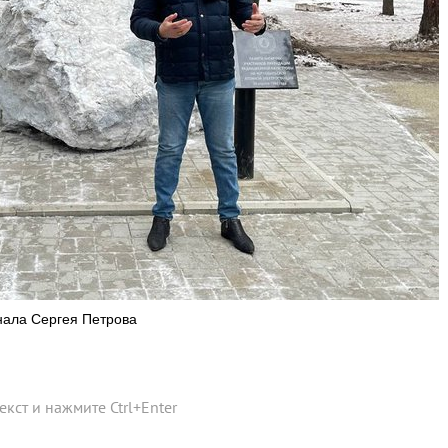
нала Сергея Петрова
текст и нажмите
Ctrl
+
Enter