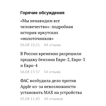
Горячие обсуждения
«Мы ненавидим все
человечество»: подробная
история иркутских
«молоточников»
06.08 10:21
84 отзыва
В России временно разрешили
продажу бензина Евро-2, Евро-3
и Евро-4
06.08 13:37
54 отзыва
ФАС возбудила дело против
Apple из-за невозможности
установить MAX на устройства
05.08 11:45
49 отзывов