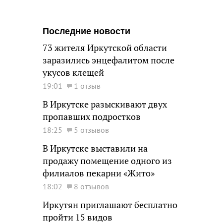
Последние новости
73 жителя Иркутской области
заразились энцефалитом после
укусов клещей
19:01
1 отзыв
В Иркутске разыскивают двух
пропавших подростков
18:25
5 отзывов
В Иркутске выставили на
продажу помещение одного из
филиалов пекарни «Жито»
18:02
8 отзывов
Иркутян приглашают бесплатно
пройти 15 видов