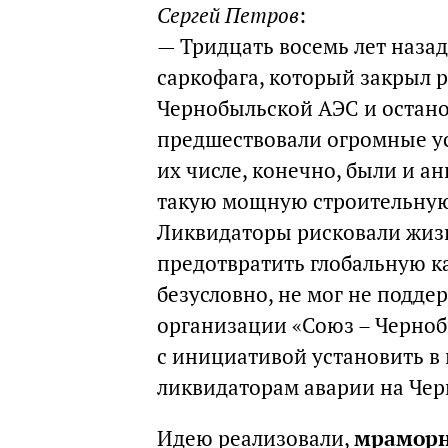
Сергей Петров
:
— Тридцать восемь лет назад
саркофага, который закрыл 
Чернобыльской АЭС и остано
предшествовали огромные ус
их числе, конечно, были и а
такую мощную строительную с
Ликвидаторы рисковали жизн
предотвратить глобальную ка
безусловно, не мог не подд
организации «Союз – Черноб
с инициативой установить в
ликвидаторам аварии на Че
Идею реализовали,
мраморн