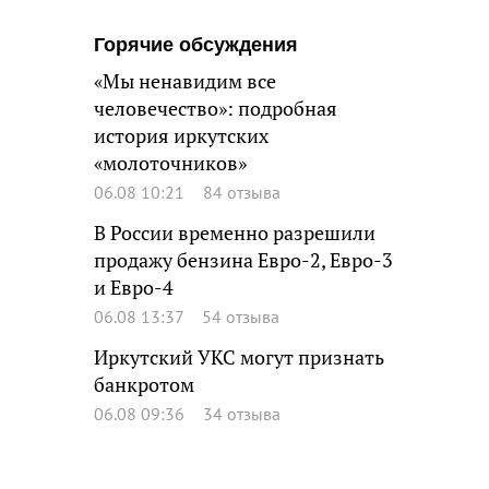
Горячие обсуждения
«Мы ненавидим все
человечество»: подробная
история иркутских
«молоточников»
06.08 10:21
84 отзыва
В России временно разрешили
продажу бензина Евро-2, Евро-3
и Евро-4
06.08 13:37
54 отзыва
Иркутский УКС могут признать
банкротом
06.08 09:36
34 отзыва