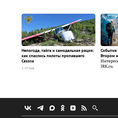
Непогода, тайга и самодельная рация:
События 
как спаслись пилоты пропавшего
Втором 
Cessna
Интерес
IRK.ru.
1 отзыв