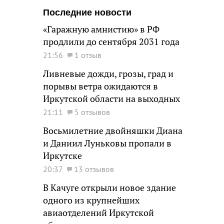
Последние новости
«Гаражную амнистию» в РФ
продлили до сентября 2031 года
21:56
1 отзыв
Ливневые дожди, грозы, град и
порывы ветра ожидаются в
Иркутской области на выходных
21:11
5 отзывов
Восьмилетние двойняшки Диана
и Даниил Луньковы пропали в
Иркутске
20:37
13 отзывов
В Качуге открыли новое здание
одного из крупнейших
авиаотделений Иркутской