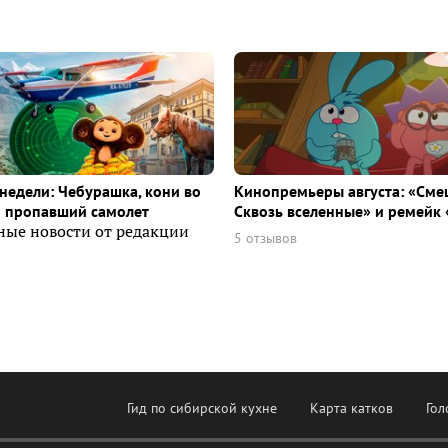
недели: Чебурашка, кони во
Кинопремьеры августа: «Сме
и пропавший самолет
Сквозь вселенные» и ремейк 
ные новости от редакции
5 отзывов
Гид по сибирской кухне
Карта катков
Гол