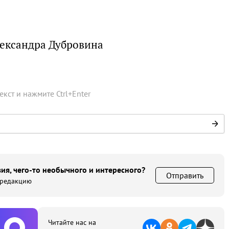
лександра Дубровина
текст и нажмите
Ctrl
+
Enter
ия, чего-то необычного и интересного?
Отправить
 редакцию
Читайте нас на