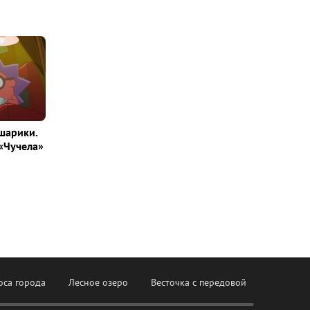
шарики.
«Чучела»
оса города
Лесное озеро
Весточка с передовой