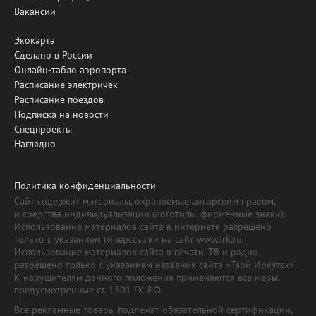
Вакансии
Экокарта
Сделано в России
Онлайн-табло аэропорта
Расписание электричек
Расписание поездов
Подписка на новости
Спецпроекты
Наглядно
Политика конфиденциальности
Сайт содержит материалы, охраняемые авторским правом,
и средства индивидуализации (логотипы, фирменные знаки).
Использование материалов сайта в интернете разрешено
только с указанием гиперссылки на сайт www.irk.ru.
Использование материалов сайта в печати, ТВ и радио
разрешено только с указанием названия сайта «Твой Иркутск».
К нарушителям данного положения применяются все меры,
предусмотренные ст. 1301 ГК РФ.
Все рекламные товары подлежат обязательной сертификации,