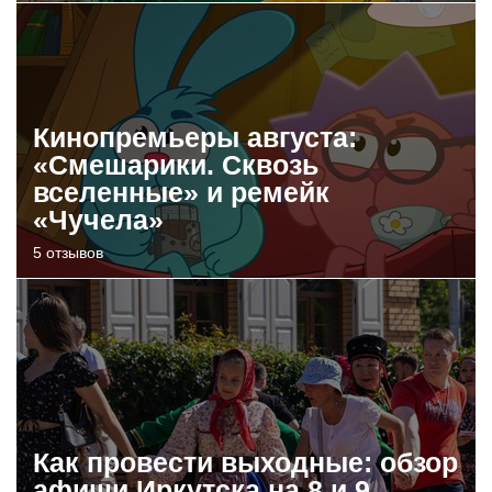
Кинопремьеры августа:
«Смешарики. Сквозь
вселенные» и ремейк
«Чучела»
5 отзывов
Как провести выходные: обзор
афиши Иркутска на 8 и 9