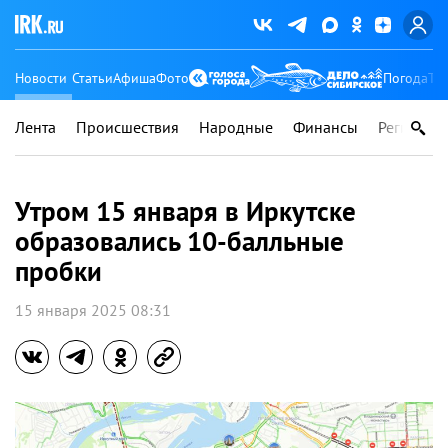
Новости
Статьи
Афиша
Фото
Погода
Ту
Лента
Происшествия
Народные
Финансы
Регионы
Утром 15 января в Иркутске
образовались 10-балльные
пробки
15 января 2025 08:31