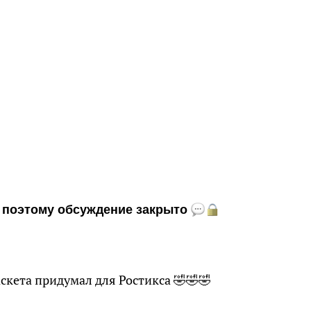
и, поэтому обсуждение закрыто
6
скета придумал для Ростикса 🤣🤣🤣