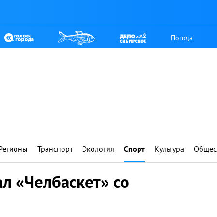
Погода
Регионы
Транспорт
Экология
Спорт
Культура
Общес
л «Челбаскет» со