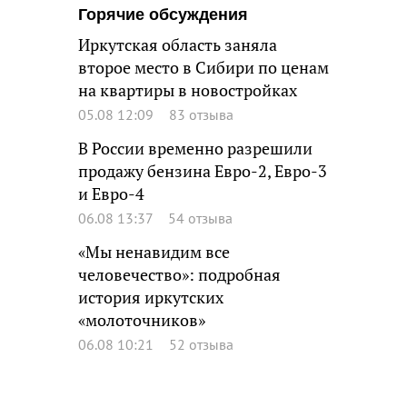
Горячие обсуждения
Иркутская область заняла
второе место в Сибири по ценам
на квартиры в новостройках
05.08 12:09
83 отзыва
В России временно разрешили
продажу бензина Евро-2, Евро-3
и Евро-4
06.08 13:37
54 отзыва
«Мы ненавидим все
человечество»: подробная
история иркутских
«молоточников»
06.08 10:21
52 отзыва