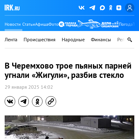
Новости
Статьи
Афиша
Фото
Погода
Ту
Лента
Происшествия
Народные
Финансы
Регионы
В Черемхово трое пьяных парней
угнали «Жигули», разбив стекло
29 января 2025 14:02