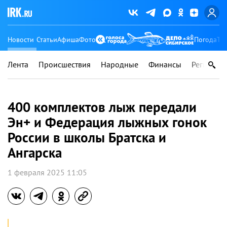
Новости
Статьи
Афиша
Фото
Погода
Ту
Лента
Происшествия
Народные
Финансы
Регионы
400 комплектов лыж передали
Эн+ и Федерация лыжных гонок
России в школы Братска и
Ангарска
1 февраля 2025 11:05