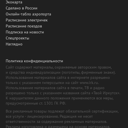
Экокарта
Сделано в России
Онлайн-табло аэропорта
Расписание электричек
Расписание поездов
Подписка на новости
Спецпроекты
Наглядно
Политика конфиденциальности
Сайт содержит материалы, охраняемые авторским правом,
и средства индивидуализации (логотипы, фирменные знаки).
Использование материалов сайта в интернете разрешено
только с указанием гиперссылки на сайт www.irk.ru.
Использование материалов сайта в печати, ТВ и радио
разрешено только с указанием названия сайта «Твой Иркутск».
К нарушителям данного положения применяются все меры,
предусмотренные ст. 1301 ГК РФ.
Все рекламные товары подлежат обязательной сертификации,
все услуги - лицензированию. Редакция не несет
ответственности за содержание рекламных материалов.
Реклама изготовлена и размещена на основе материалов,