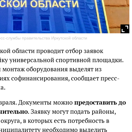
сс-службы правительства Иркутской области
кой области проводит отбор заявок
йку универсальной спортивной площадки.
 монтаж оборудования выделят из
виях софинансирования, сообщает пресс-
а.
евраля. Документы можно
предоставить до
ючительно
. Заявку могут подать районы,
круга, в которых есть потребность в
ниципалитету необходимо выделить