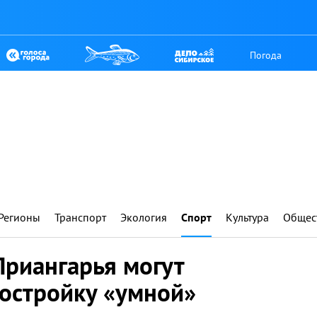
Погода
Регионы
Транспорт
Экология
Спорт
Культура
Общес
риангарья могут
постройку «умной»