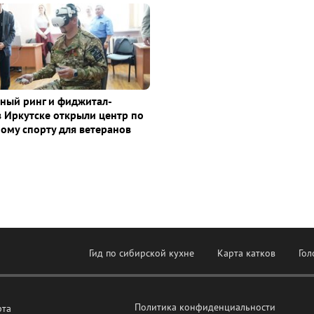
ный ринг и фиджитал-
в Иркутске открыли центр по
ому спорту для ветеранов
Гид по сибирской кухне
Карта катков
Гол
Политика конфиденциальности
рта