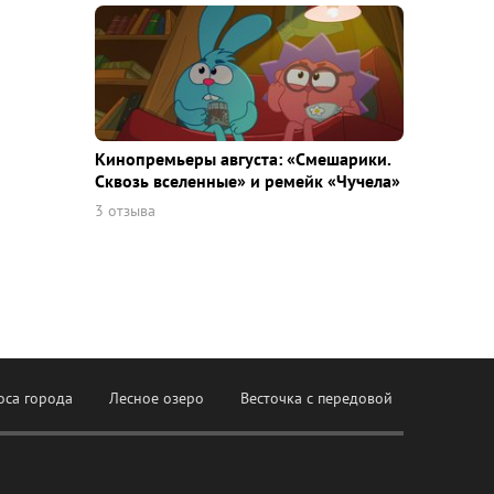
Кинопремьеры августа: «Смешарики.
Сквозь вселенные» и ремейк «Чучела»
3 отзыва
оса города
Лесное озеро
Весточка с передовой