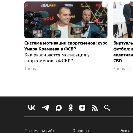
Система мотивации спортсменов: курс
Виртуаль
Умара Кремлева в ФСБР
футбол: 
Как развивается мотивация у
адаптивн
спортсменов в ФСБР?
СВО
1 отзыв
3 отзыва
Реклама на сайте
О проекте
Экока