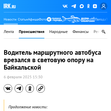
Новости
Статьи
Афиша
Фото
Погода
Ту
Лента
Происшествия
Народные
Финансы
Регионы
Водитель маршрутного автобуса
врезался в световую опору на
Байкальской
6 февраля 2025 15:30
Продолжение новости: