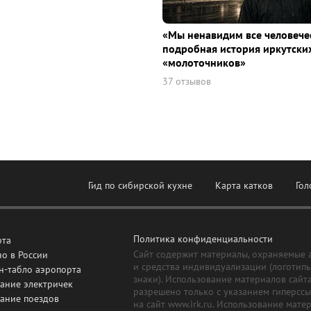
«Мы ненавидим все человече
подробная история иркутски
«молоточников»
37 отзывов
Гид по сибирской кухне
Карта катков
Гол
Политика конфиденциальности
рта
Сайт содержит материалы, охраняемые 
о в России
и средства индивидуализации (логотип
н-табло аэропорта
знаки). Использование материалов сайт
ание электричек
разрешено только с указанием гиперсс
сание поездов
на сайт www.irk.ru. Использование мате