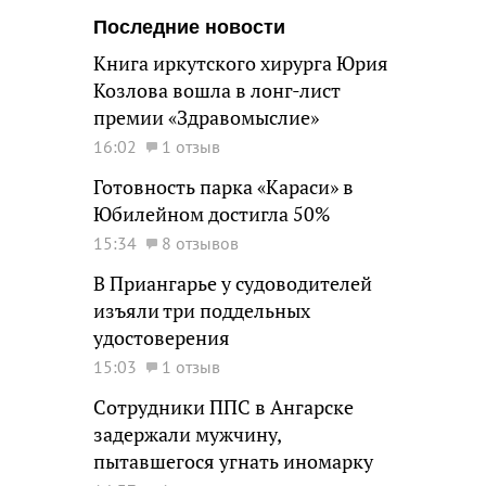
Последние новости
Книга иркутского хирурга Юрия
Козлова вошла в лонг-лист
премии «Здравомыслие»
16:02
1 отзыв
Готовность парка «Караси» в
Юбилейном достигла 50%
15:34
8 отзывов
В Приангарье у судоводителей
изъяли три поддельных
удостоверения
15:03
1 отзыв
Сотрудники ППС в Ангарске
задержали мужчину,
пытавшегося угнать иномарку