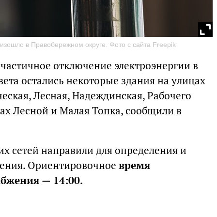
зошло в Правобережном округе. Фото с сайта Freepik
 частичное отключение электроэнергии в
вета остались некоторые здания на улицах
еская, Лесная, Надеждинская, Рабочего
ах Лесной и Малая Топка, сообщили в
х сетей направили для определения и
чения. Ориентировочное
время
бжения — 14:00.