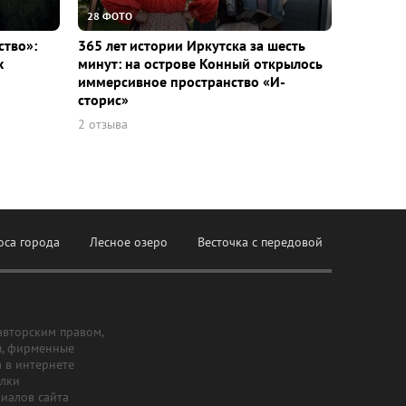
28 ФОТО
ство»:
365 лет истории Иркутска за шесть
х
минут: на острове Конный открылось
иммерсивное пространство «И-
сторис»
2 отзыва
оса города
Лесное озеро
Весточка с передовой
авторским правом,
ы, фирменные
а в интернете
ылки
риалов сайта