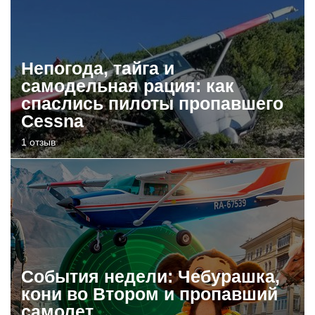
Непогода, тайга и
самодельная рация: как
спаслись пилоты пропавшего
Cessna
1 отзыв
События недели: Чебурашка,
кони во Втором и пропавший
самолет