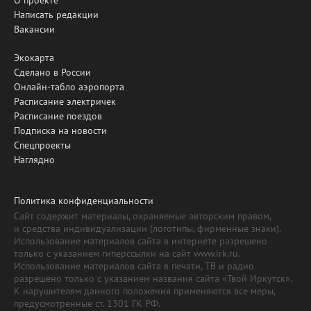
Написать редакции
Вакансии
Экокарта
Сделано в России
Онлайн-табло аэропорта
Расписание электричек
Расписание поездов
Подписка на новости
Спецпроекты
Наглядно
Политика конфиденциальности
Сайт содержит материалы, охраняемые авторским правом,
и средства индивидуализации (логотипы, фирменные знаки).
Использование материалов сайта в интернете разрешено
только с указанием гиперссылки на сайт www.irk.ru.
Использование материалов сайта в печати, ТВ и радио
разрешено только с указанием названия сайта «Твой Иркутск».
К нарушителям данного положения применяются все меры,
предусмотренные ст. 1301 ГК РФ.