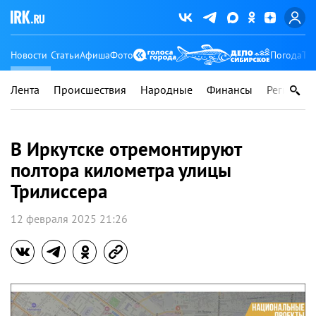
Новости
Статьи
Афиша
Фото
Погода
Ту
Лента
Происшествия
Народные
Финансы
Регионы
В Иркутске отремонтируют
полтора километра улицы
Трилиссера
12 февраля 2025 21:26