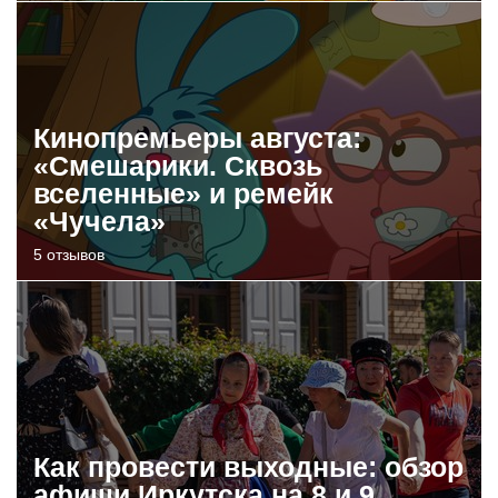
Кинопремьеры августа:
«Смешарики. Сквозь
вселенные» и ремейк
«Чучела»
5 отзывов
Как провести выходные: обзор
афиши Иркутска на 8 и 9