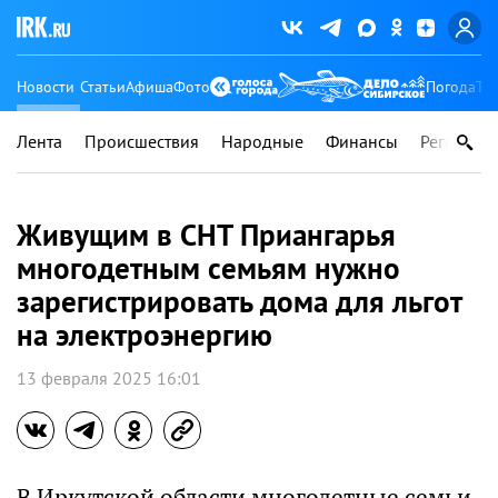
Новости
Статьи
Афиша
Фото
Погода
Ту
Лента
Происшествия
Народные
Финансы
Регионы
Живущим в СНТ Приангарья
многодетным семьям нужно
зарегистрировать дома для льгот
на электроэнергию
13 февраля 2025 16:01
В Иркутской области многодетные семьи,