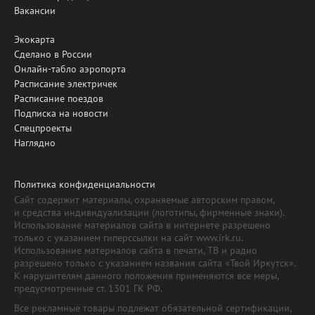
Вакансии
Экокарта
Сделано в России
Онлайн-табло аэропорта
Расписание электричек
Расписание поездов
Подписка на новости
Спецпроекты
Наглядно
Политика конфиденциальности
Сайт содержит материалы, охраняемые авторским правом,
и средства индивидуализации (логотипы, фирменные знаки).
Использование материалов сайта в интернете разрешено
только с указанием гиперссылки на сайт www.irk.ru.
Использование материалов сайта в печати, ТВ и радио
разрешено только с указанием названия сайта «Твой Иркутск».
К нарушителям данного положения применяются все меры,
предусмотренные ст. 1301 ГК РФ.
Все рекламные товары подлежат обязательной сертификации,