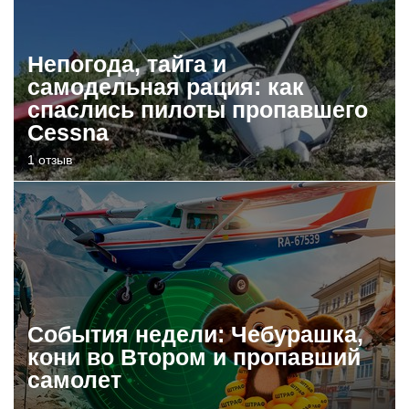
Непогода, тайга и
самодельная рация: как
спаслись пилоты пропавшего
Cessna
1 отзыв
События недели: Чебурашка,
кони во Втором и пропавший
самолет