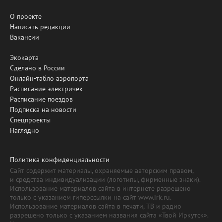
О проекте
Написать редакции
Вакансии
Экокарта
Сделано в России
Онлайн-табло аэропорта
Расписание электричек
Расписание поездов
Подписка на новости
Спецпроекты
Наглядно
Политика конфиденциальности
Сайт содержит материалы, охраняемые авторским правом,
и средства индивидуализации (логотипы, фирменные знаки).
Использование материалов сайта в интернете разрешено
только с указанием гиперссылки на сайт www.irk.ru.
Использование материалов сайта в печати, ТВ и радио
разрешено только с указанием названия сайта «Твой Иркутск».