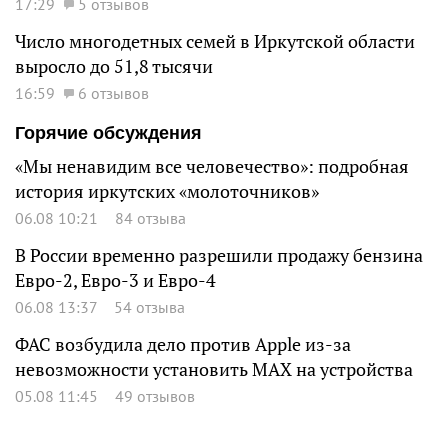
17:29
5 отзывов
Число многодетных семей в Иркутской области
выросло до 51,8 тысячи
16:59
6 отзывов
Горячие обсуждения
«Мы ненавидим все человечество»: подробная
история иркутских «молоточников»
06.08 10:21
84 отзыва
В России временно разрешили продажу бензина
Евро-2, Евро-3 и Евро-4
06.08 13:37
54 отзыва
ФАС возбудила дело против Apple из-за
невозможности установить MAX на устройства
05.08 11:45
49 отзывов