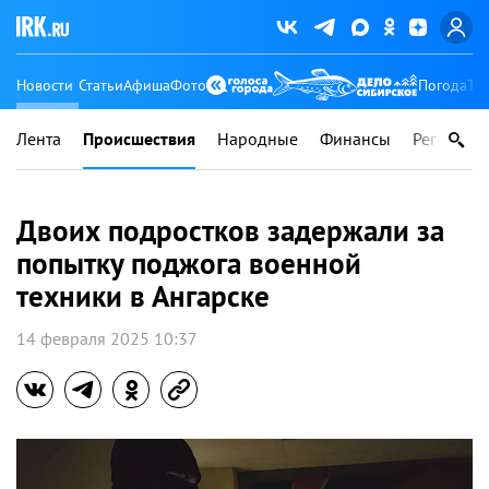
Новости
Статьи
Афиша
Фото
Погода
Ту
Лента
Происшествия
Народные
Финансы
Регионы
Двоих подростков задержали за
попытку поджога военной
техники в Ангарске
14 февраля 2025 10:37