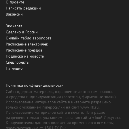
О проекте
Написать редакции
Вакансии
Экокарта
Сделано в России
Онлайн-табло аэропорта
Расписание электричек
Расписание поездов
Подписка на новости
Спецпроекты
Наглядно
Политика конфиденциальности
Сайт содержит материалы, охраняемые авторским правом,
и средства индивидуализации (логотипы, фирменные знаки).
Использование материалов сайта в интернете разрешено
только с указанием гиперссылки на сайт www.irk.ru.
Использование материалов сайта в печати, ТВ и радио
разрешено только с указанием названия сайта «Твой Иркутск».
К нарушителям данного положения применяются все меры,
предусмотренные ст. 1301 ГК РФ.