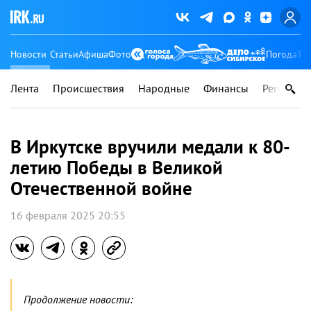
Новости
Статьи
Афиша
Фото
Погода
Ту
Лента
Происшествия
Народные
Финансы
Регионы
В Иркутске вручили медали к 80-
летию Победы в Великой
Отечественной войне
16 февраля 2025 20:55
Продолжение новости: