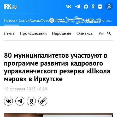
Новости
Статьи
Афиша
Фото
Погода
Ту
Лента
Происшествия
Народные
Финансы
Регионы
80 муниципалитетов участвуют в
программе развития кадрового
управленческого резерва «Школа
мэров» в Иркутске
18 февраля 2025 18:29