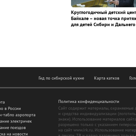
Круглогодичный детский цен
Байкале – новая точка притя
для детей Сибири и Дальнего
Гид по сибирской кухне
Карта катков
Гол
Политика конфиденциальности
рта
Сайт содержит материалы, охраняемые 
о в России
и средства индивидуализации (логотип
н-табло аэропорта
знаки). Использование материалов сайт
ание электричек
разрешено только с указанием гиперсс
сание поездов
на сайт www.irk.ru. Использование мате
ска на новости
в печати, ТВ и радио разрешено только 