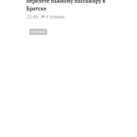
перелете пьяному пассажиру в
Братске
21:46
4 отзыва