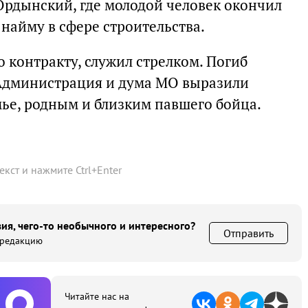
-Ордынский, где молодой человек окончил
найму в сфере строительства.
 контракту, служил стрелком. Погиб
. Администрация и дума МО выразили
мье, родным и близким павшего бойца.
текст и нажмите
Ctrl
+
Enter
ия, чего-то необычного и интересного?
Отправить
 редакцию
Читайте нас на