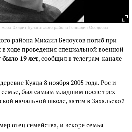
а мэра Эхирит-Булагатского района Геннадия Осодоева
кого района Михаил Белоусов погиб при
 в ходе проведения специальной военной
у
было 19 лет
, сообщил в телеграм-канале
еревне Куяда 8 ноября 2005 года. Рос и
 семье, был самым младшим после трех
дской начальной школе, затем в Захальской
мер отец семейства, и вскоре семья