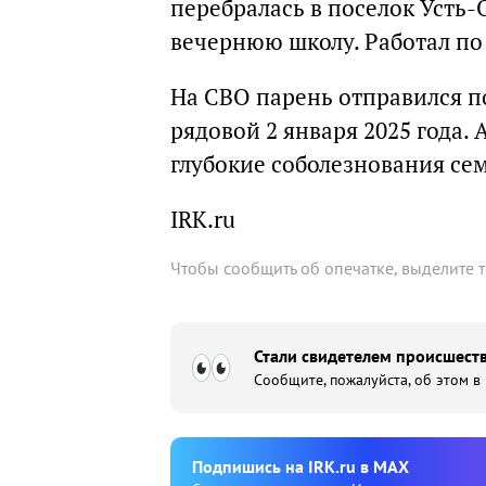
перебралась в поселок Усть
вечернюю школу. Работал по 
На СВО парень отправился по
рядовой 2 января 2025 года
глубокие соболезнования се
IRK.ru
Чтобы сообщить об опечатке, выделите 
Стали свидетелем происшеств
Сообщите, пожалуйста, об этом в
Подпишиcь на IRK.ru в MAX