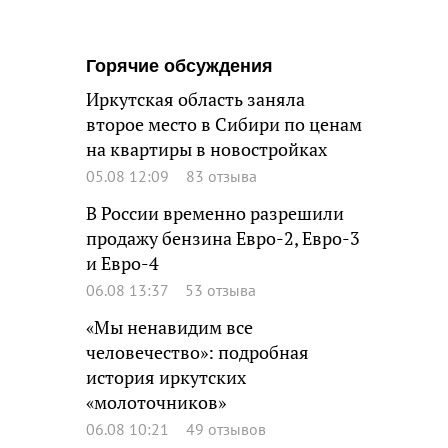
Горячие обсуждения
Иркутская область заняла
второе место в Сибири по ценам
на квартиры в новостройках
05.08 12:09
83 отзыва
В России временно разрешили
продажу бензина Евро-2, Евро-3
и Евро-4
06.08 13:37
53 отзыва
«Мы ненавидим все
человечество»: подробная
история иркутских
«молоточников»
06.08 10:21
49 отзывов