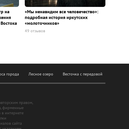
тр на
«Мы ненавидим все человечество»:
жения
подробная история иркутских
 Востока
«молоточников»
49 отзывов
оса города
Лесное озеро
Весточка с передовой
авторским правом,
ы, фирменные
а в интернете
ылки
риалов сайта
с указанием