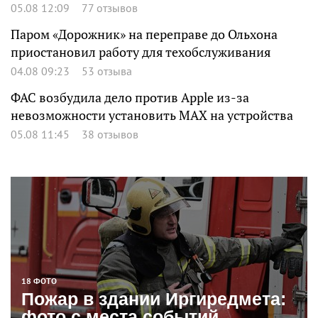
05.08 12:09
77 отзывов
Паром «Дорожник» на переправе до Ольхона
приостановил работу для техобслуживания
04.08 09:23
53 отзыва
ФАС возбудила дело против Apple из-за
невозможности установить MAX на устройства
05.08 11:45
38 отзывов
18 ФОТО
Пожар в здании Иргиредмета:
фото с места событий