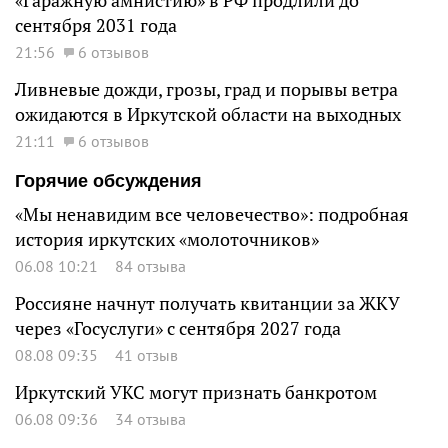
«Гаражную амнистию» в РФ продлили до
сентября 2031 года
21:56
6 отзывов
Ливневые дожди, грозы, град и порывы ветра
ожидаются в Иркутской области на выходных
21:11
6 отзывов
Горячие обсуждения
«Мы ненавидим все человечество»: подробная
история иркутских «молоточников»
06.08 10:21
84 отзыва
Россияне начнут получать квитанции за ЖКУ
через «Госуслуги» с сентября 2027 года
08.08 09:35
41 отзыв
Иркутский УКС могут признать банкротом
06.08 09:36
34 отзыва