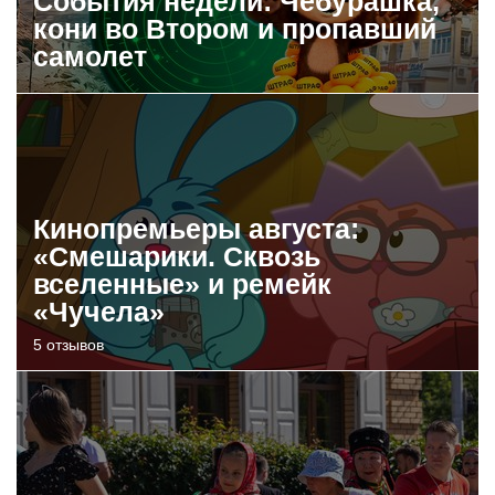
События недели: Чебурашка,
кони во Втором и пропавший
самолет
Кинопремьеры августа:
«Смешарики. Сквозь
вселенные» и ремейк
«Чучела»
5 отзывов