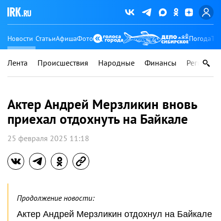
Новости
Статьи
Афиша
Фото
Погода
Ту
Лента
Происшествия
Народные
Финансы
Регионы
Актер Андрей Мерзликин вновь
приехал отдохнуть на Байкале
25 февраля 2025 11:18
Продолжение новости:
Актер Андрей Мерзликин отдохнул на Байкале