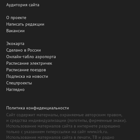
Аудитория сайта
О проекте
Написать редакции
Вакансии
Экокарта
Сделано в России
Онлайн-табло аэропорта
Расписание электричек
Расписание поездов
Подписка на новости
Спецпроекты
Наглядно
Политика конфиденциальности
Сайт содержит материалы, охраняемые авторским правом,
и средства индивидуализации (логотипы, фирменные знаки).
Использование материалов сайта в интернете разрешено
только с указанием гиперссылки на сайт www.irk.ru.
Использование материалов сайта в печати, ТВ и радио