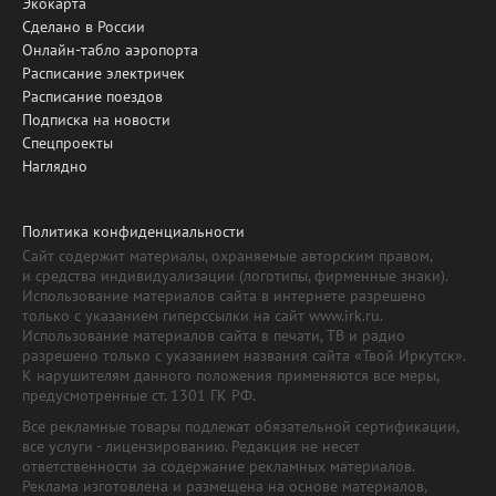
Экокарта
Сделано в России
Онлайн-табло аэропорта
Расписание электричек
Расписание поездов
Подписка на новости
Спецпроекты
Наглядно
Политика конфиденциальности
Сайт содержит материалы, охраняемые авторским правом,
и средства индивидуализации (логотипы, фирменные знаки).
Использование материалов сайта в интернете разрешено
только с указанием гиперссылки на сайт www.irk.ru.
Использование материалов сайта в печати, ТВ и радио
разрешено только с указанием названия сайта «Твой Иркутск».
К нарушителям данного положения применяются все меры,
предусмотренные ст. 1301 ГК РФ.
Все рекламные товары подлежат обязательной сертификации,
все услуги - лицензированию. Редакция не несет
ответственности за содержание рекламных материалов.
Реклама изготовлена и размещена на основе материалов,