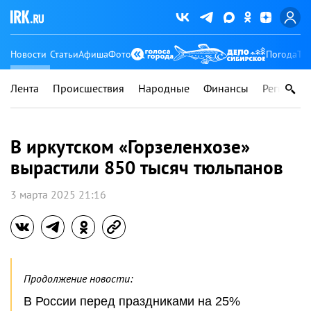
Новости
Статьи
Афиша
Фото
Погода
Ту
Лента
Происшествия
Народные
Финансы
Регионы
В иркутском «Горзеленхозе»
вырастили 850 тысяч тюльпанов
3 марта 2025 21:16
Продолжение новости:
В России перед праздниками на 25%