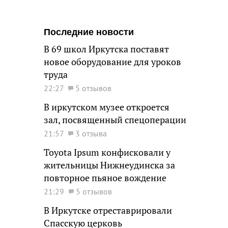
Последние новости
В 69 школ Иркутска поставят
новое оборудование для уроков
труда
22:27
5 отзывов
В иркутском музее откроется
зал, посвященный спецоперации
21:57
3 отзыва
Toyota Ipsum конфисковали у
жительницы Нижнеудинска за
повторное пьяное вождение
21:29
5 отзывов
В Иркутске отреставрировали
Спасскую церковь