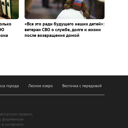
колько
«Все это ради будущего наших детей»:
ЭО
ветеран СВО о службе, долге и жизни
зона
после возвращения домой
оса города
Лесное озеро
Весточка с передовой
авторским правом,
ы, фирменные
а в интернете