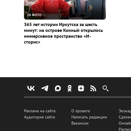
28 ФОТО
365 лет истории Иркутска за шесть
минут: на острове Конный открылось
иммерсивное пространство «И-
сторис»
Реклама на сайте
О проекте
Экока
Аудитория сайта
Написать редакции
Сделан
Вакансии
Онлай
Распис