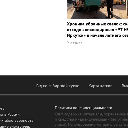
Хроника убранных свалок: с
отходов ликвидировал «РТ-Н
Иркутск» в начале летнего се
2 отзыва
Гид по сибирской кухне
Карта катков
Гол
Политика конфиденциальности
рта
Сайт содержит материалы, охраняемые 
о в России
и средства индивидуализации (логотип
н-табло аэропорта
знаки). Использование материалов сайт
ание электричек