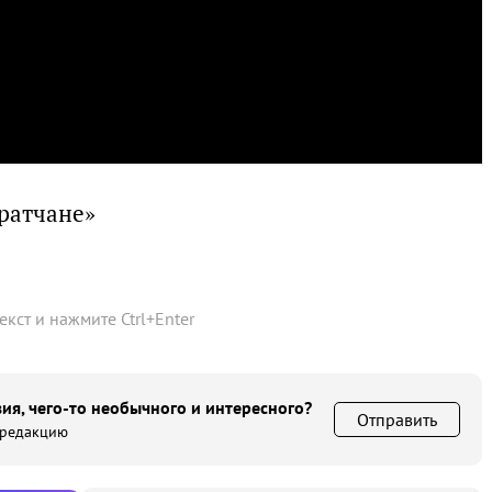
Братчане»
текст и нажмите
Ctrl
+
Enter
ия, чего-то необычного и интересного?
Отправить
 редакцию