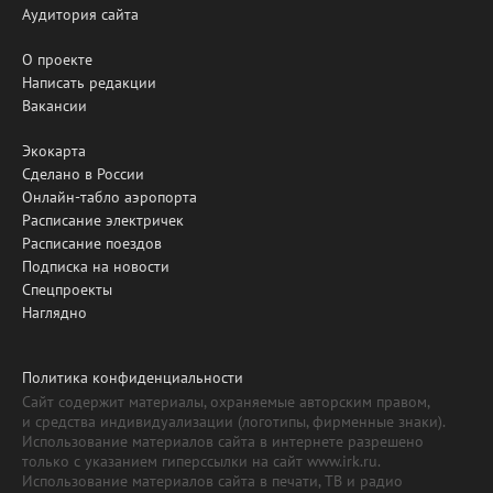
Аудитория сайта
О проекте
Написать редакции
Вакансии
Экокарта
Сделано в России
Онлайн-табло аэропорта
Расписание электричек
Расписание поездов
Подписка на новости
Спецпроекты
Наглядно
Политика конфиденциальности
Сайт содержит материалы, охраняемые авторским правом,
и средства индивидуализации (логотипы, фирменные знаки).
Использование материалов сайта в интернете разрешено
только с указанием гиперссылки на сайт www.irk.ru.
Использование материалов сайта в печати, ТВ и радио