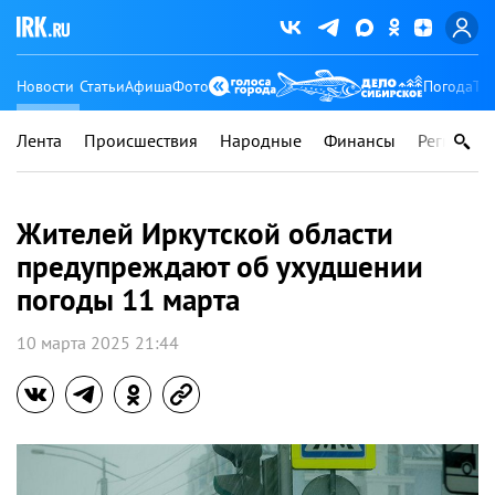
Новости
Статьи
Афиша
Фото
Погода
Ту
Лента
Происшествия
Народные
Финансы
Регионы
Жителей Иркутской области
предупреждают об ухудшении
погоды 11 марта
10 марта 2025 21:44