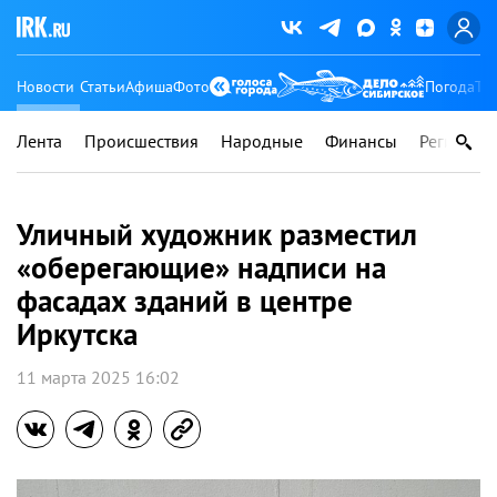
Новости
Статьи
Афиша
Фото
Погода
Ту
Лента
Происшествия
Народные
Финансы
Регионы
Уличный художник разместил
«оберегающие» надписи на
фасадах зданий в центре
Иркутска
11 марта 2025 16:02