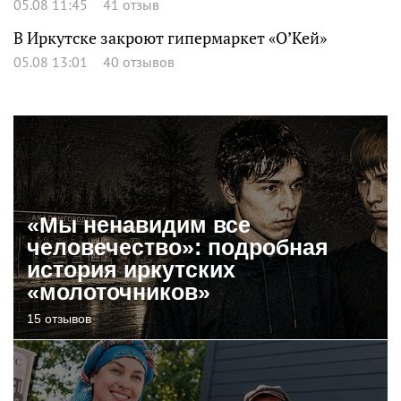
05.08 11:45
41 отзыв
В Иркутске закроют гипермаркет «О’Кей»
05.08 13:01
40 отзывов
«Мы ненавидим все
человечество»: подробная
история иркутских
«молоточников»
15 отзывов