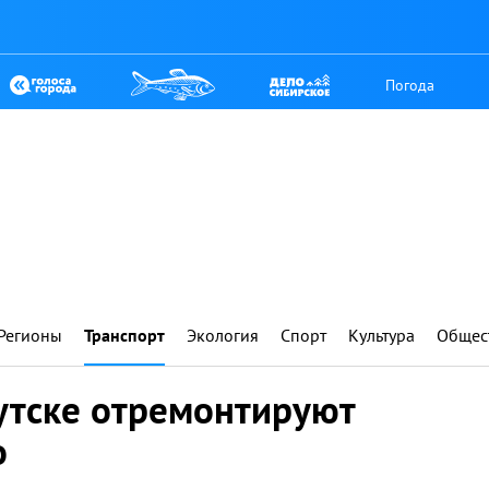
Погода
Регионы
Транспорт
Экология
Спорт
Культура
Общес
утске отремонтируют
о