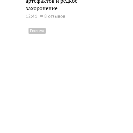
артефактов и редкое
захоронение
12:41
8 отзывов