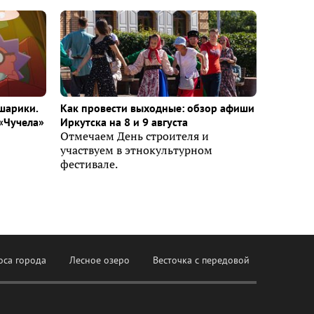
шарики.
Как провести выходные: обзор афиши
«Чучела»
Иркутска на 8 и 9 августа
Отмечаем День строителя и
участвуем в этнокультурном
фестивале.
оса города
Лесное озеро
Весточка с передовой