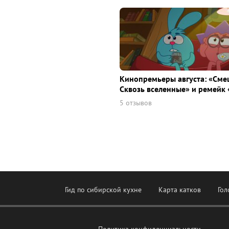
Кинопремьеры августа: «Сме
Сквозь вселенные» и ремейк 
5 отзывов
Гид по сибирской кухне
Карта катков
Гол