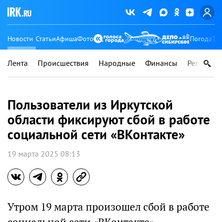
Новости
Статьи
Афиша
Фото
Погода
Ту
Лента
Происшествия
Народные
Финансы
Регионы
Пользователи из Иркутской
области фиксируют сбой в работе
социальной сети «ВКонтакте»
19 марта 2025 08:13
Утром 19 марта произошел сбой в работе