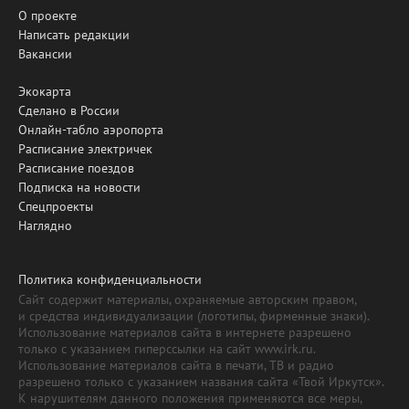
О проекте
Написать редакции
Вакансии
Экокарта
Сделано в России
Онлайн-табло аэропорта
Расписание электричек
Расписание поездов
Подписка на новости
Спецпроекты
Наглядно
Политика конфиденциальности
Сайт содержит материалы, охраняемые авторским правом,
и средства индивидуализации (логотипы, фирменные знаки).
Использование материалов сайта в интернете разрешено
только с указанием гиперссылки на сайт www.irk.ru.
Использование материалов сайта в печати, ТВ и радио
разрешено только с указанием названия сайта «Твой Иркутск».
К нарушителям данного положения применяются все меры,