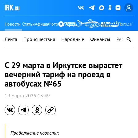
Новости
Статьи
Афиша
Фото
Погода
Ту
Лента
Происшествия
Народные
Финансы
Регионы
С 29 марта в Иркутске вырастет
вечерний тариф на проезд в
автобусах №65
19 марта 2025 13:49
Продолжение новости: