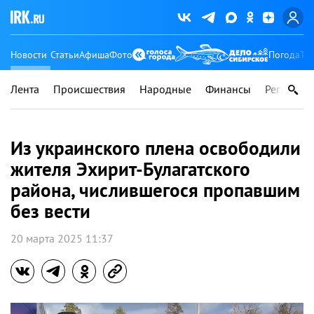
Новости
Статьи
Афиша
Фото
Погода
Ту
Лента
Происшествия
Народные
Финансы
Регионы
Из украинского плена освободили
жителя Эхирит-Булагатского
района, числившегося пропавшим
без вести
20 марта 2025 11:37