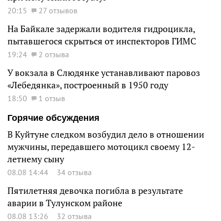
20:15
27 отзывов
На Байкале задержали водителя гидроцикла,
пытавшегося скрыться от инспекторов ГИМС
19:24
2 отзыва
У вокзала в Слюдянке устанавливают паровоз
«Лебедянка», построенный в 1950 году
18:50
1 отзыв
Горячие обсуждения
В Куйтуне следком возбудил дело в отношении
мужчины, передавшего мотоцикл своему 12-
летнему сыну
08.08 14:44
34 отзыва
Пятилетняя девочка погибла в результате
аварии в Тулунском районе
08.08 13:26
32 отзыва