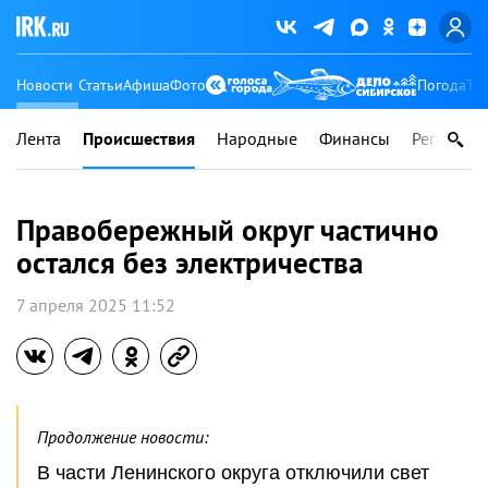
Новости
Статьи
Афиша
Фото
Погода
Ту
Лента
Происшествия
Народные
Финансы
Регионы
Правобережный округ частично
остался без электричества
7 апреля 2025 11:52
Продолжение новости:
В части Ленинского округа отключили свет