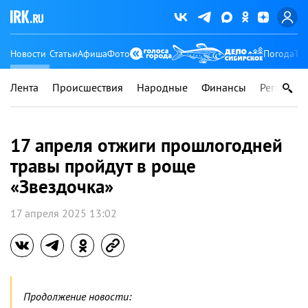
Новости
Статьи
Афиша
Фото
Погода
Ту
Лента
Происшествия
Народные
Финансы
Регионы
17 апреля отжиги прошлогодней
травы пройдут в роще
«Звездочка»
17 апреля 2025 13:02
Продолжение новости: