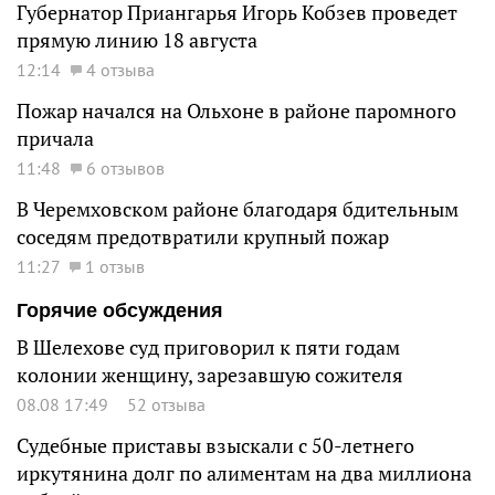
Губернатор Приангарья Игорь Кобзев проведет
прямую линию 18 августа
12:14
4 отзыва
Пожар начался на Ольхоне в районе паромного
причала
11:48
6 отзывов
В Черемховском районе благодаря бдительным
соседям предотвратили крупный пожар
11:27
1 отзыв
Горячие обсуждения
В Шелехове суд приговорил к пяти годам
колонии женщину, зарезавшую сожителя
08.08 17:49
52 отзыва
Судебные приставы взыскали с 50-летнего
иркутянина долг по алиментам на два миллиона