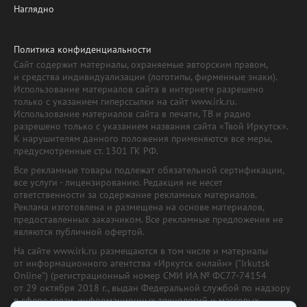
Наглядно
Политика конфиденциальности
Сайт содержит материалы, охраняемые авторским правом,
и средства индивидуализации (логотипы, фирменные знаки).
Использование материалов сайта в интернете разрешено
только с указанием гиперссылки на сайт www.irk.ru.
Использование материалов сайта в печати, ТВ и радио
разрешено только с указанием названия сайта «Твой Иркутск».
К нарушителям данного положения применяются все меры,
предусмотренные ст. 1301 ГК РФ.
Все рекламные товары подлежат обязательной сертификации,
все услуги - лицензированию. Редакция не несет
ответственности за содержание рекламных материалов.
Реклама изготовлена и размещена на основе материалов,
предоставленных заказчиком. Все рекламные предложения не
являются публичной офертой.
На сайте www.irk.ru размещаются в том числе и материалы
от информационного агентства «Иркутск онлайн» ("Irkutsk
Online") (регистрационный номер СМИ ИА № ФС77-74154
от 29 октября 2018 г., выдан Федеральной службой по надзору
в сфере связи, информационных технологий и массовых