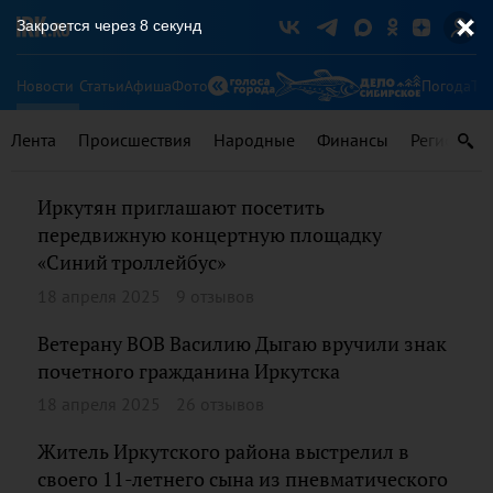
Закроется через
8
секунд
Новости
Статьи
Афиша
Фото
Погода
Ту
Лента
Происшествия
Народные
Финансы
Регионы
Иркутян приглашают посетить
передвижную концертную площадку
«Синий троллейбус»
18 апреля 2025
9 отзывов
Ветерану ВОВ Василию Дыгаю вручили знак
почетного гражданина Иркутска
18 апреля 2025
26 отзывов
Житель Иркутского района выстрелил в
своего 11-летнего сына из пневматического