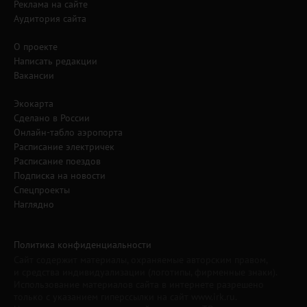
Реклама на сайте
Аудитория сайта
О проекте
Написать редакции
Вакансии
Экокарта
Сделано в России
Онлайн-табло аэропорта
Расписание электричек
Расписание поездов
Подписка на новости
Спецпроекты
Наглядно
Политика конфиденциальности
Сайт содержит материалы, охраняемые авторским правом,
и средства индивидуализации (логотипы, фирменные знаки).
Использование материалов сайта в интернете разрешено
только с указанием гиперссылки на сайт www.irk.ru.