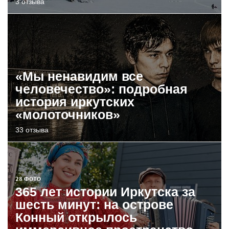
3 отзыва
«Мы ненавидим все
человечество»: подробная
история иркутских
«молоточников»
33 отзыва
28 ФОТО
365 лет истории Иркутска за
шесть минут: на острове
Конный открылось