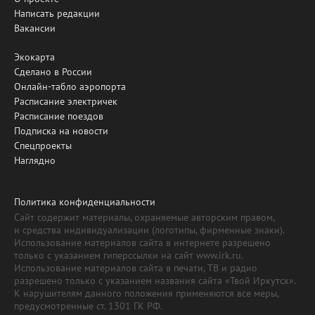
Написать редакции
Вакансии
Экокарта
Сделано в России
Онлайн-табло аэропорта
Расписание электричек
Расписание поездов
Подписка на новости
Спецпроекты
Наглядно
Политика конфиденциальности
Сайт содержит материалы, охраняемые авторским правом,
и средства индивидуализации (логотипы, фирменные знаки).
Использование материалов сайта в интернете разрешено
только с указанием гиперссылки на сайт www.irk.ru.
Использование материалов сайта в печати, ТВ и радио
разрешено только с указанием названия сайта «Твой Иркутск».
К нарушителям данного положения применяются все меры,
предусмотренные ст. 1301 ГК РФ.