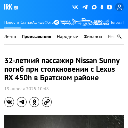
Новости
Статьи
Афиша
Фото
Погода
Ту
Лента
Происшествия
Народные
Финансы
Регионы
32-летний пассажир Nissan Sunny
погиб при столкновении с Lexus
RX 450h в Братском районе
19 апреля 2025 10:48