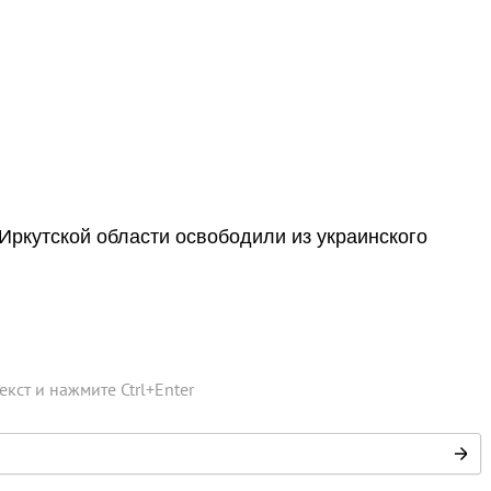
ркутской области освободили из украинского
текст и нажмите
Ctrl
+
Enter