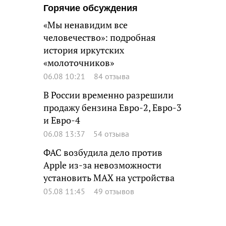
Горячие обсуждения
«Мы ненавидим все
человечество»: подробная
история иркутских
«молоточников»
06.08 10:21
84 отзыва
В России временно разрешили
продажу бензина Евро-2, Евро-3
и Евро-4
06.08 13:37
54 отзыва
ФАС возбудила дело против
Apple из-за невозможности
установить MAX на устройства
05.08 11:45
49 отзывов