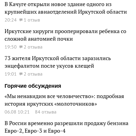
В Качуге открыли новое здание одного из
крупнейших авиаотделений Иркутской области
20:24
1 отзыв
Иркутские хирурги прооперировали ребенка со
сложной анатомией почки
19:50
2 отзыва
73 жителя Иркутской области заразились
энцефалитом после укусов клещей
19:01
2 отзыва
Горячие обсуждения
«Мы ненавидим все человечество»: подробная
история иркутских «молоточников»
06.08 10:21
84 отзыва
В России временно разрешили продажу бензина
Евро-2, Евро-3 и Евро-4