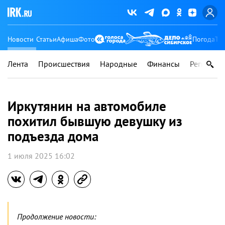
Новости
Статьи
Афиша
Фото
Погода
Ту
Лента
Происшествия
Народные
Финансы
Регионы
Иркутянин на автомобиле
похитил бывшую девушку из
подъезда дома
1 июля 2025 16:02
Продолжение новости: