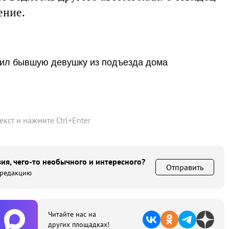
ение.
тил бывшую девушку из подъезда дома
текст и нажмите
Ctrl
+
Enter
ия, чего-то необычного и интересного?
Отправить
 редакцию
Читайте нас на
других площадках!