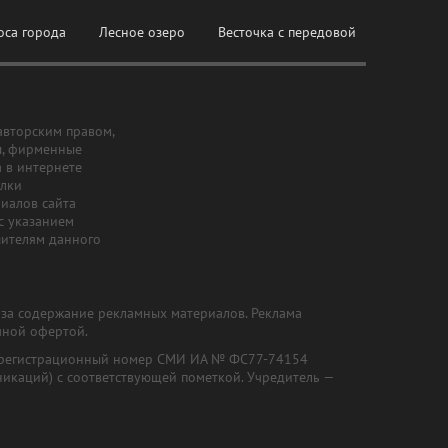
оса города
Лесное озеро
Весточка с передовой
авторским правом,
ы, фирменные
а в интернете
ылки
риалов сайта
с указанием
шителям данного
и за содержание рекламных материалов. Реклама
чной офертой.
") (регистрационный номер СМИ ИА № ФС77-74154
никаций) с соответствующей пометкой. Учредитель —