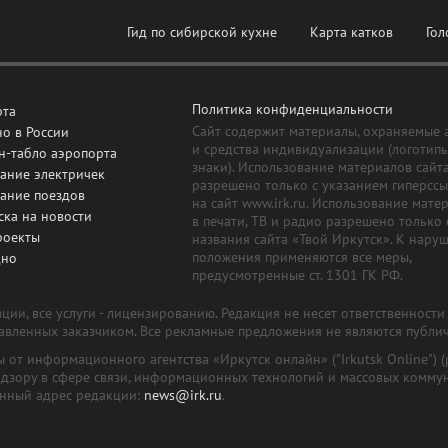
Гид по сибирской кухне
Карта катков
Гол
Политика конфиденциальности
рта
Сайт содержит материалы, охраняемые 
о в России
и средства индивидуализации (логотип
н-табло аэропорта
знаки). Использование материалов сайт
ание электричек
разрешено только с указанием гиперсс
сание поездов
на сайт www.irk.ru. Использование мате
ска на новости
в печати, ТВ и радио разрешено только 
роекты
названия сайта «Твой Иркутск». К нару
положения применяются все меры,
дно
предусмотренные ст. 1301 ГК РФ.
ии, все услуги - лицензированию. Редакция не несет ответственност
тавленных заказчиком. Все рекламные предложения не являются публи
лы от информационного агентства «Иркутск онлайн» ("Irkutsk Online
надзору в сфере связи, информационных технологий и массовых комму
онный адрес редакции:
news@irk.ru
.