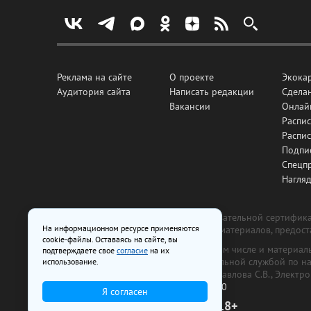
Реклама на сайте
О проекте
Экока
Аудитория сайта
Написать редакции
Сделан
Вакансии
Онлай
Распис
Распи
Подпи
Спецп
Нагля
Все рекламные товары подлежат обязательной сертификац
На информационном ресурсе применяются
изготовлена и размещена на основе материалов, предос
cookie-файлы. Оставаясь на сайте, вы
На сайте www.irk.ru размещаются в том числе и материа
подтверждаете свое
согласие
на их
от 29 октября 2018 г., выдан Федеральной службой по 
использование.
ООО «Ирк.ру». Главный редактор — Павлова С.В., Электр
Телефон редакции:
+7 (3952) 48-88-50
Я согласен
18+
© 2003–2026 IRK.ru Твой Иркутск