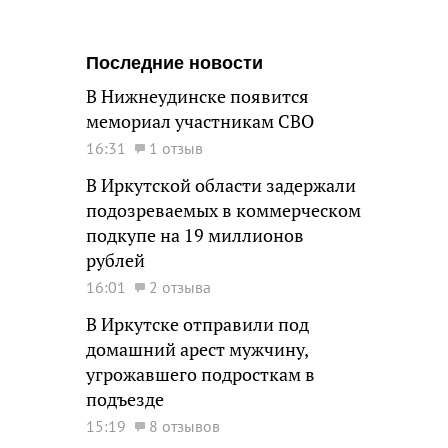
Последние новости
В Нижнеудинске появится
мемориал участникам СВО
16:31
1 отзыв
В Иркутской области задержали
подозреваемых в коммерческом
подкупе на 19 миллионов
рублей
16:01
2 отзыва
В Иркутске отправили под
домашний арест мужчину,
угрожавшего подросткам в
подъезде
15:19
8 отзывов