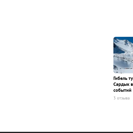
Гибель т
Сардык в
событий 
3 отзыва