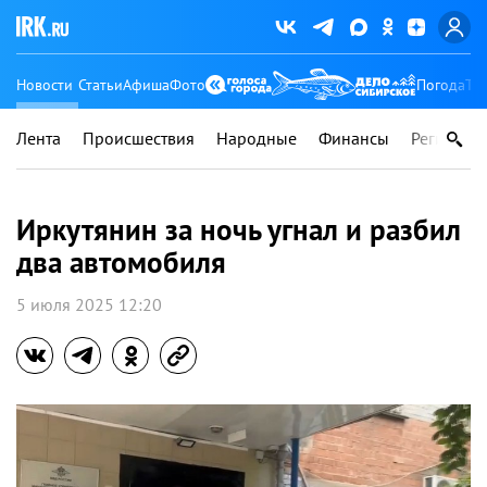
Новости
Статьи
Афиша
Фото
Погода
Ту
Лента
Происшествия
Народные
Финансы
Регионы
Иркутянин за ночь угнал и разбил
два автомобиля
5 июля 2025 12:20