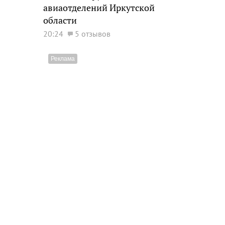
авиаотделений Иркутской
области
20:24
5 отзывов