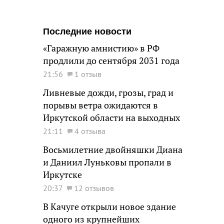
Последние новости
«Гаражную амнистию» в РФ
продлили до сентября 2031 года
21:56
1 отзыв
Ливневые дожди, грозы, град и
порывы ветра ожидаются в
Иркутской области на выходных
21:11
4 отзыва
Восьмилетние двойняшки Диана
и Даниил Луньковы пропали в
Иркутске
20:37
12 отзывов
В Качуге открыли новое здание
одного из крупнейших