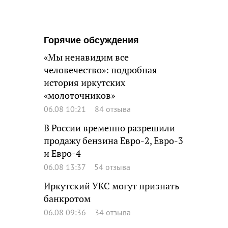
Горячие обсуждения
«Мы ненавидим все
человечество»: подробная
история иркутских
«молоточников»
06.08 10:21
84 отзыва
В России временно разрешили
продажу бензина Евро-2, Евро-3
и Евро-4
06.08 13:37
54 отзыва
Иркутский УКС могут признать
банкротом
06.08 09:36
34 отзыва