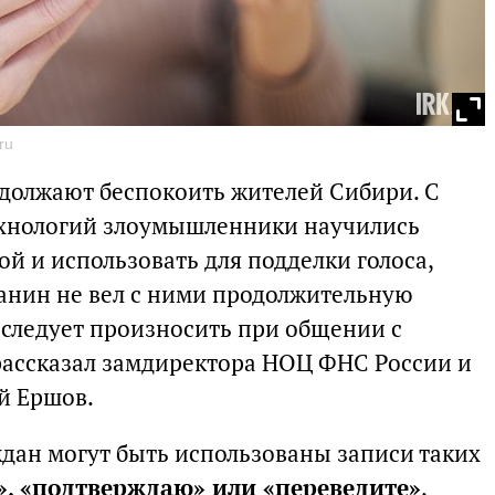
ru
олжают беспокоить жителей Сибири. С
хнологий злоумышленники научились
ой и использовать для подделки голоса,
анин не вел с ними продолжительную
не следует произносить при общении с
рассказал замдиректора НОЦ ФНС России и
й Ершов.
дан могут быть использованы записи таких
н», «подтверждаю» или «переведите»
,