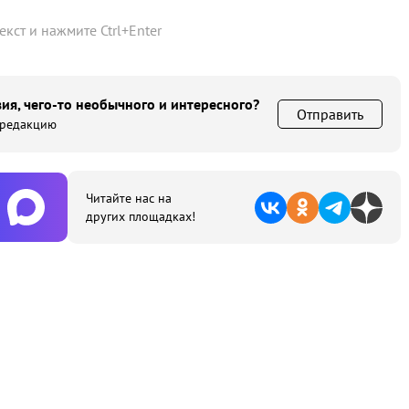
текст и нажмите
Ctrl
+
Enter
ия, чего-то необычного и интересного?
Отправить
 редакцию
Читайте нас на
других площадках!