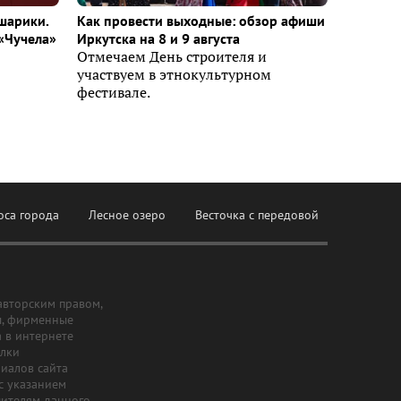
шарики.
Как провести выходные: обзор афиши
«Чучела»
Иркутска на 8 и 9 августа
Отмечаем День строителя и
участвуем в этнокультурном
фестивале.
оса города
Лесное озеро
Весточка с передовой
авторским правом,
ы, фирменные
а в интернете
ылки
риалов сайта
с указанием
шителям данного