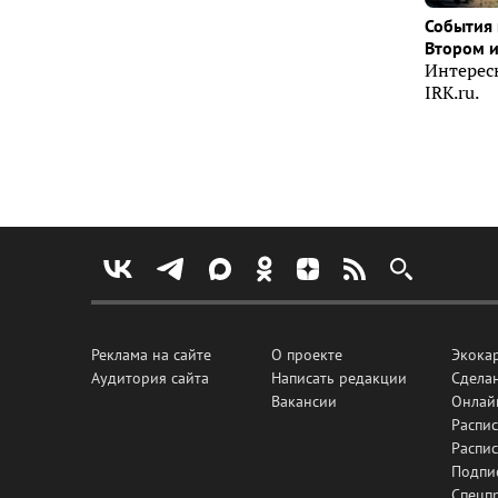
События 
Втором 
Интерес
IRK.ru.
Реклама на сайте
О проекте
Экока
Аудитория сайта
Написать редакции
Сделан
Вакансии
Онлай
Распис
Распи
Подпи
Спецп