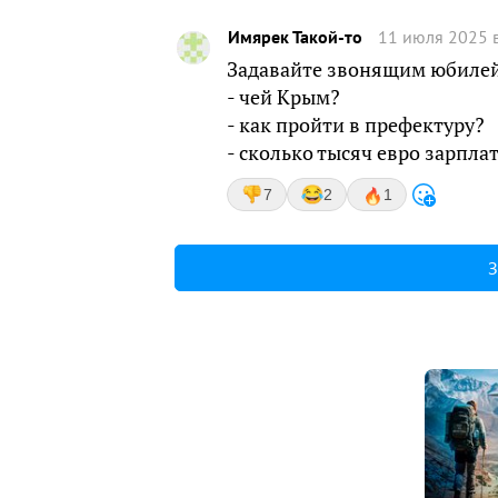
Имярек Такой-то
11 июля 2025 
Задавайте звонящим юбилей
- чей Крым?
- как пройти в префектуру?
- сколько тысяч евро зарпла
7
2
1
З