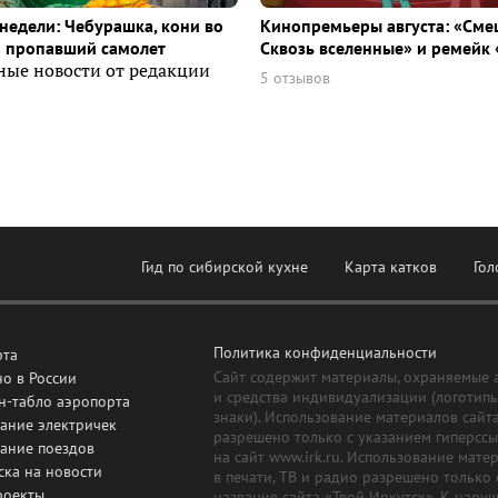
недели: Чебурашка, кони во
Кинопремьеры августа: «Сме
и пропавший самолет
Сквозь вселенные» и ремейк 
ные новости от редакции
5 отзывов
Гид по сибирской кухне
Карта катков
Гол
Политика конфиденциальности
рта
Сайт содержит материалы, охраняемые 
о в России
и средства индивидуализации (логотип
н-табло аэропорта
знаки). Использование материалов сайт
ание электричек
разрешено только с указанием гиперсс
сание поездов
на сайт www.irk.ru. Использование мате
ска на новости
в печати, ТВ и радио разрешено только 
роекты
названия сайта «Твой Иркутск». К нару