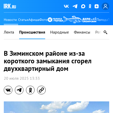
Новости
Статьи
Афиша
Фото
Погода
Ту
Лента
Происшествия
Народные
Финансы
Регионы
В Зиминском районе из-за
короткого замыкания сгорел
двухквартирный дом
20 июля 2025 13:33