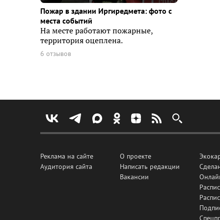
Пожар в здании Иргиредмета: фото с
места событий
На месте работают пожарные,
территория оцеплена.
6 отзывов
Реклама на сайте
О проекте
Экока
Аудитория сайта
Написать редакции
Сделан
Вакансии
Онлай
Распис
Распи
Подпи
Спецп