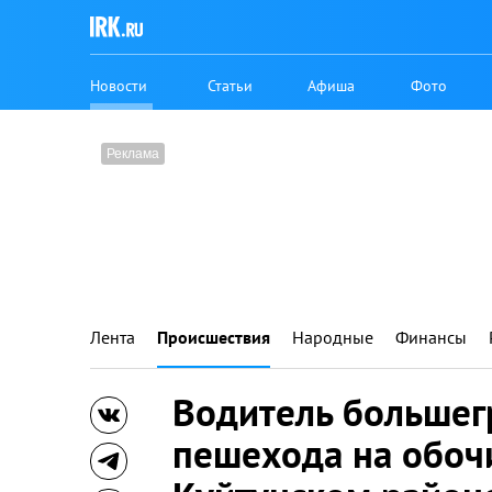
Новости
Статьи
Афиша
Фото
Лента
Происшествия
Народные
Финансы
Водитель большег
пешехода на обоч