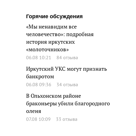
Горячие обсуждения
«Мы ненавидим все
человечество»: подробная
история иркутских
«молоточников»
06.08 10:21
84 отзыва
Иркутский УКС могут признать
банкротом
06.08 09:36
34 отзыва
В Ольхонском районе
браконьеры убили благородного
оленя
07.08 10:09
33 отзыва