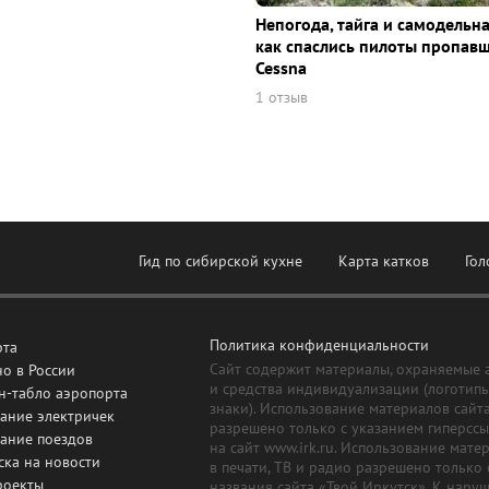
Непогода, тайга и самодельна
как спаслись пилоты пропав
Cessna
1 отзыв
Гид по сибирской кухне
Карта катков
Гол
Политика конфиденциальности
рта
Сайт содержит материалы, охраняемые 
о в России
и средства индивидуализации (логотип
н-табло аэропорта
знаки). Использование материалов сайт
ание электричек
разрешено только с указанием гиперсс
сание поездов
на сайт www.irk.ru. Использование мате
ска на новости
в печати, ТВ и радио разрешено только 
роекты
названия сайта «Твой Иркутск». К нару