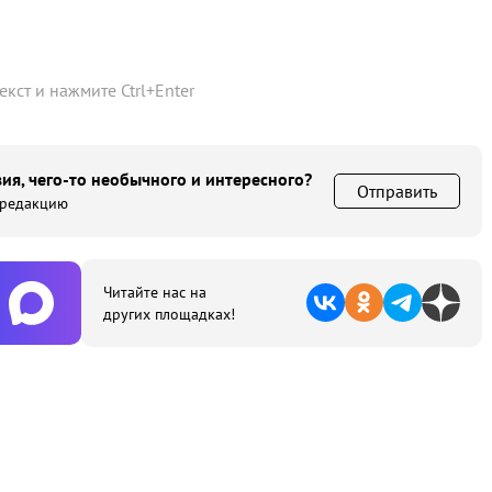
текст и нажмите
Ctrl
+
Enter
ия, чего-то необычного и интересного?
Отправить
 редакцию
Читайте нас на
других площадках!