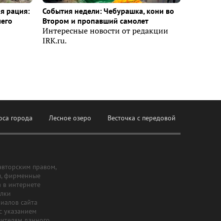
я рация:
События недели: Чебурашка, кони во
шего
Втором и пропавший самолет
Интересные новости от редакции
IRK.ru.
оса города
Лесное озеро
Весточка с передовой
авторским правом,
ы, фирменные
а в интернете
ылки
риалов сайта
с указанием
шителям данного