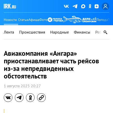
Новости
Статьи
Афиша
Фото
Погода
Ту
Лента
Происшествия
Народные
Финансы
Регионы
Авиакомпания «Ангара»
приостанавливает часть рейсов
из-за непредвиденных
обстоятельств
1 августа 2025 20:27