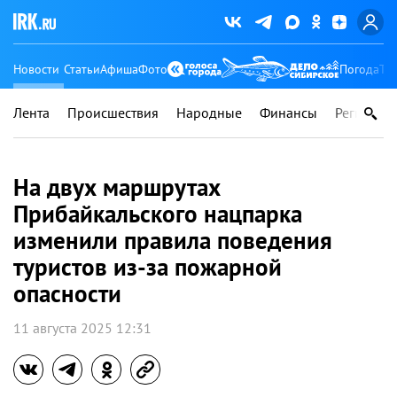
Новости
Статьи
Афиша
Фото
Погода
Ту
Лента
Происшествия
Народные
Финансы
Регионы
На двух маршрутах
Прибайкальского нацпарка
изменили правила поведения
туристов из-за пожарной
опасности
11 августа 2025 12:31