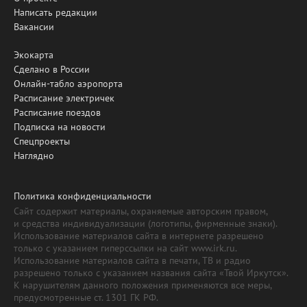
Написать редакции
Вакансии
Экокарта
Сделано в России
Онлайн-табло аэропорта
Расписание электричек
Расписание поездов
Подписка на новости
Спецпроекты
Наглядно
Политика конфиденциальности
Сайт содержит материалы, охраняемые авторским правом,
и средства индивидуализации (логотипы, фирменные знаки).
Использование материалов сайта в интернете разрешено
только с указанием гиперссылки на сайт www.irk.ru.
Использование материалов сайта в печати, ТВ и радио
разрешено только с указанием названия сайта «Твой Иркутск».
К нарушителям данного положения применяются все меры,
предусмотренные ст. 1301 ГК РФ.