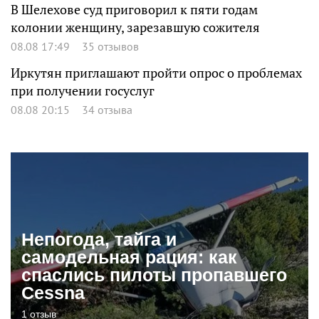
В Шелехове суд приговорил к пяти годам
колонии женщину, зарезавшую сожителя
08.08 17:49
35 отзывов
Иркутян приглашают пройти опрос о проблемах
при получении госуслуг
08.08 20:15
34 отзыва
Непогода, тайга и
самодельная рация: как
спаслись пилоты пропавшего
Cessna
1 отзыв