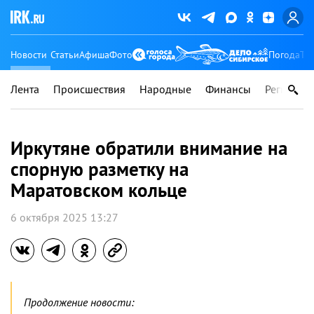
Новости
Статьи
Афиша
Фото
Погода
Ту
Лента
Происшествия
Народные
Финансы
Регионы
Иркутяне обратили внимание на
спорную разметку на
Маратовском кольце
6 октября 2025 13:27
Продолжение новости: