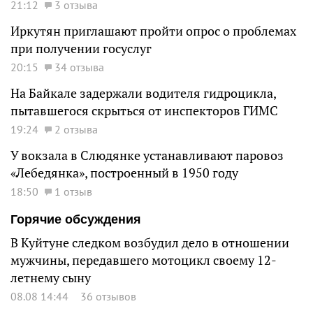
21:12
3 отзыва
Иркутян приглашают пройти опрос о проблемах
при получении госуслуг
20:15
34 отзыва
На Байкале задержали водителя гидроцикла,
пытавшегося скрыться от инспекторов ГИМС
19:24
2 отзыва
У вокзала в Слюдянке устанавливают паровоз
«Лебедянка», построенный в 1950 году
18:50
1 отзыв
Горячие обсуждения
В Куйтуне следком возбудил дело в отношении
мужчины, передавшего мотоцикл своему 12-
летнему сыну
08.08 14:44
36 отзывов