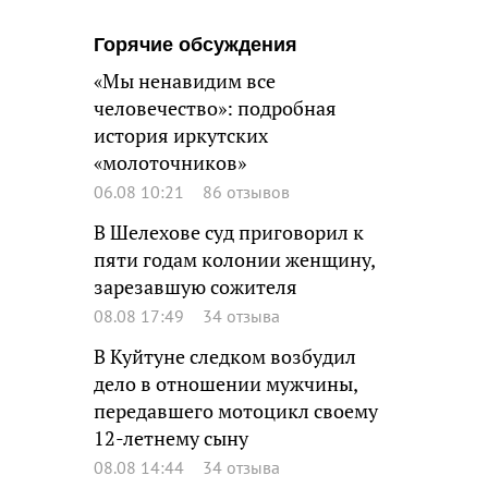
Горячие обсуждения
«Мы ненавидим все
человечество»: подробная
история иркутских
«молоточников»
06.08 10:21
86 отзывов
В Шелехове суд приговорил к
пяти годам колонии женщину,
зарезавшую сожителя
08.08 17:49
34 отзыва
В Куйтуне следком возбудил
дело в отношении мужчины,
передавшего мотоцикл своему
12-летнему сыну
08.08 14:44
34 отзыва