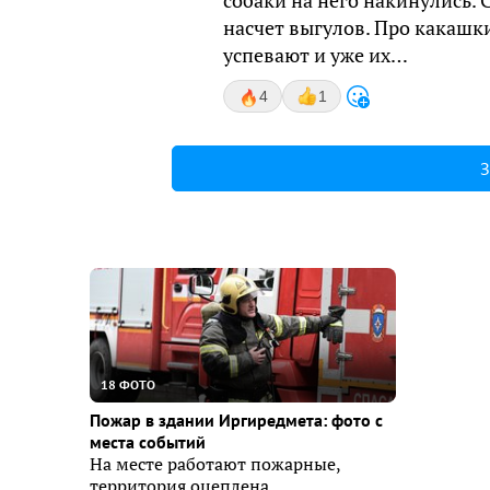
собаки на него накинулись. 
насчет выгулов. Про какашки
успевают и уже их…
4
1
З
18 ФОТО
Пожар в здании Иргиредмета: фото с
места событий
На месте работают пожарные,
территория оцеплена.