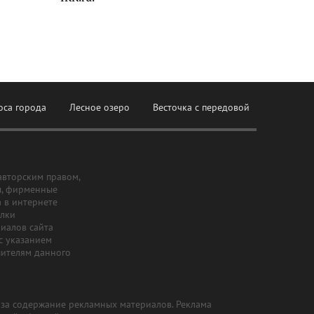
оса города
Лесное озеро
Весточка с передовой
авторским правом,
ы, фирменные
а в интернете
ылки
риалов сайта
с указанием
шителям данного
и за содержание рекламных материалов. Реклама