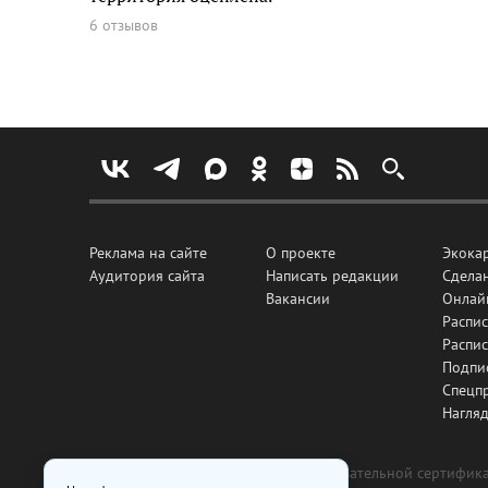
6 отзывов
Реклама на сайте
О проекте
Экока
Аудитория сайта
Написать редакции
Сделан
Вакансии
Онлай
Распис
Распи
Подпи
Спецп
Нагля
Все рекламные товары подлежат обязательной сертификац