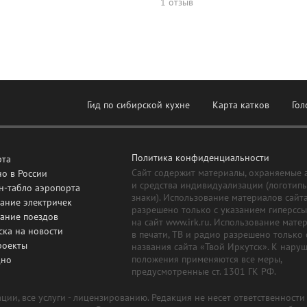
1 отзыв
Гид по сибирской кухне
Карта катков
Гол
Политика конфиденциальности
рта
Сайт содержит материалы, охраняемые 
о в России
и средства индивидуализации (логотип
н-табло аэропорта
знаки). Использование материалов сайт
ание электричек
разрешено только с указанием гиперсс
сание поездов
на сайт www.irk.ru. Использование мате
ска на новости
в печати, ТВ и радио разрешено только 
роекты
названия сайта «Твой Иркутск». К нару
положения применяются все меры,
дно
предусмотренные ст. 1301 ГК РФ.
ии, все услуги - лицензированию. Редакция не несет ответственност