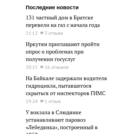
Последние новости
131 частный дом в Братске
перевели на газ с начала года
21:12
3 отзыва
Иркутян приглашают пройти
опрос о проблемах при
получении госуслуг
20:15
16 отзывов
На Байкале задержали водителя
гидроцикла, пытавшегося
скрыться от инспекторов ГИМС
19:24
1 отзыв
У вокзала в Слюдянке
устанавливают паровоз
«Лебедянка», построенный в