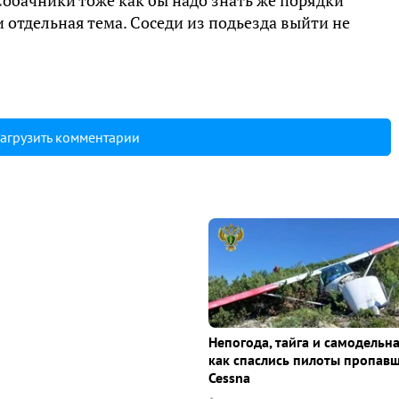
Собачники тоже как бы надо знать же порядки
 отдельная тема. Соседи из подьезда выйти не
агрузить комментарии
Непогода, тайга и самодельна
как спаслись пилоты пропав
Cessna