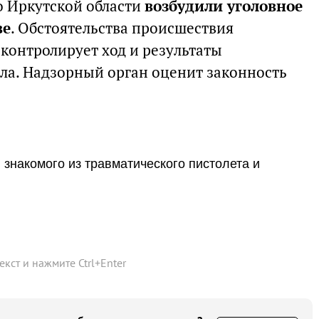
о Иркутской области
возбудили уголовное
ве
. Обстоятельства происшествия
контролирует ход и результаты
ела. Надзорный орган оценит законность
 знакомого из травматического пистолета и
текст и нажмите
Ctrl
+
Enter