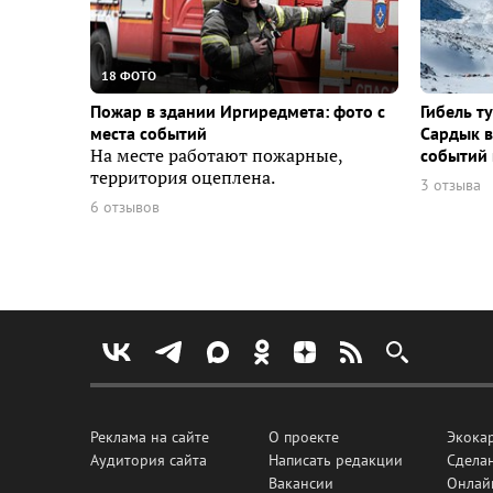
18 ФОТО
Пожар в здании Иргиредмета: фото с
Гибель т
места событий
Сардык в
На месте работают пожарные,
событий 
территория оцеплена.
3 отзыва
6 отзывов
Реклама на сайте
О проекте
Экока
Аудитория сайта
Написать редакции
Сделан
Вакансии
Онлай