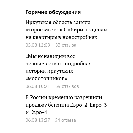
Горячие обсуждения
Иркутская область заняла
второе место в Сибири по ценам
на квартиры в новостройках
05.08 12:09
83 отзыва
«Мы ненавидим все
человечество»: подробная
история иркутских
«молоточников»
06.08 10:21
69 отзывов
В России временно разрешили
продажу бензина Евро-2, Евро-3
и Евро-4
06.08 13:37
54 отзыва