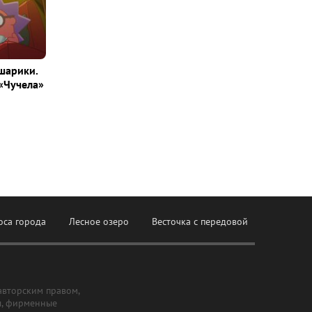
шарики.
«Чучела»
оса города
Лесное озеро
Весточка с передовой
авторским правом,
ы, фирменные