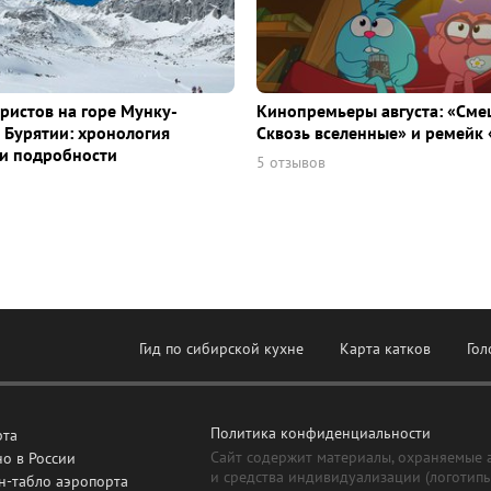
уристов на горе Мунку-
Кинопремьеры августа: «Сме
 Бурятии: хронология
Сквозь вселенные» и ремейк 
и подробности
5 отзывов
Гид по сибирской кухне
Карта катков
Гол
Политика конфиденциальности
рта
Сайт содержит материалы, охраняемые 
о в России
и средства индивидуализации (логотип
н-табло аэропорта