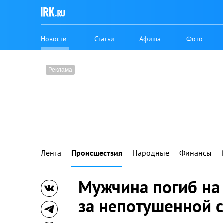
Новости
Статьи
Афиша
Фото
Лента
Происшествия
Народные
Финансы
Мужчина погиб на 
за непотушенной 