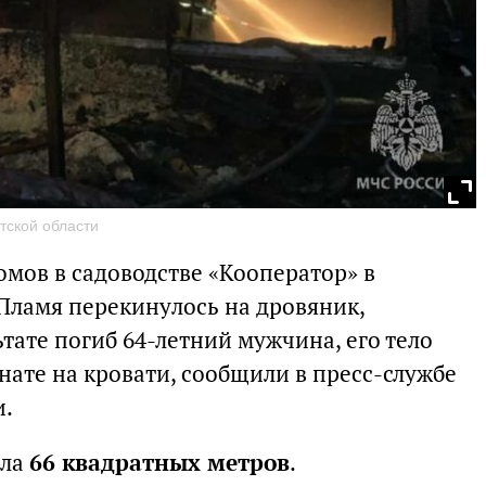
тской области
омов в садоводстве «Кооператор» в
Пламя перекинулось на дровяник,
тате погиб 64-летний мужчина, его тело
ате на кровати, сообщили в пресс-службе
и.
ила
66 квадратных метров
.